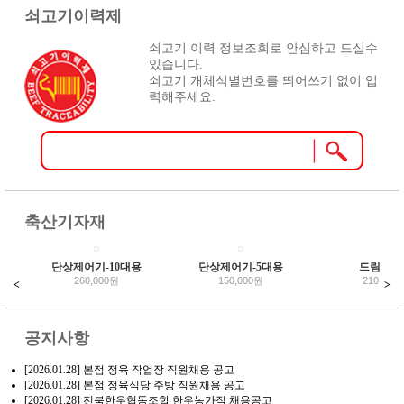
쇠고기이력제
쇠고기 이력 정보조회로 안심하고 드실수
있습니다.
쇠고기 개체식별번호를 띄어쓰기 없이 입
력해주세요.
축산기자재
단상제어기-10대용
단상제어기-5대용
드림컵 5
260,000원
150,000원
210,000
<
>
공지사항
[2026.01.28]
본점 정육 작업장 직원채용 공고
[2026.01.28]
본점 정육식당 주방 직원채용 공고
[2026.01.28]
전북한우협동조합 한우농가직 채용공고